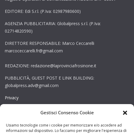
EDITORE: Edi S.r.l. (P.Iva: 02987980600)
AGENZIA PUBBLICITARIA: Globalpress s.r.l. (P.Iva:
02714820590)
DIRETTORE RESPONSABILE: Marco Ceccarelli
marcoceccarelli.fr@gmail.com
REDAZIONE: redazione@laprovinciafrosinone.it
PUBBLICITÀ, GUEST POST E LINK BUILDING:
globalpress.adv@gmail.com
Privacy
Gestisci Consenso Cookie
Cookie
Copyright © La Provincia Rieti. Tutti i diritti riservati.
Usiamo tecnologie come i cookie per memorizzare e/o accedere ad
informazioni sul dispositivo. Lo facciamo per migliorare l'esperienza di
Sito web creato da
DAG STUDIO