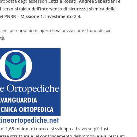
proposta degli assessori
Letizia Rosati
,
Andrea Sebastiani
e
 terzo stralcio dell’intervento di sicurezza sismica della
del
PNRR – Missione 1, Investimento 2.4
.
nel percorso di recupero e valorizzazione di uno dei più
ttà.
 di
1,65 milioni di euro
e si sviluppa attraverso più fasi
ezza strutturale
, al consolidamento dell’immobile e al restauro