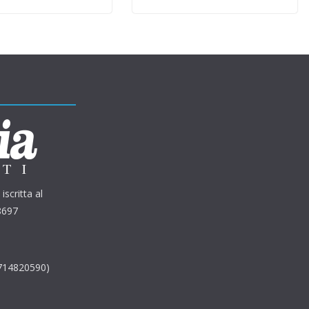
iscritta al
8697
2714820590)