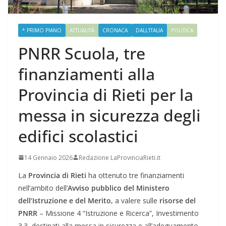
* PRIMO PIANO
ATTUALITÀ
CRONACA
DALL'ITALIA
POLITICA
PNRR Scuola, tre
finanziamenti alla
Provincia di Rieti per la
messa in sicurezza degli
edifici scolastici
14 Gennaio 2026
Redazione LaProvinciaRieti.it
La
Provincia di Rieti
ha ottenuto tre finanziamenti
nell’ambito dell’
Avviso pubblico del Ministero
dell’Istruzione e del Merito,
a valere sulle
risorse del
PNRR
– Missione 4 “Istruzione e Ricerca”, Investimento
3.3, destinati alla messa in sicurezza e all’adeguamento