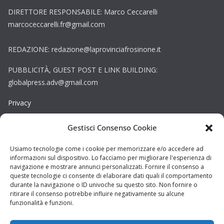
DIRETTORE RESPONSABILE: Marco Ceccarelli
marcoceccarelli.fr@gmail.com
REDAZIONE: redazione@laprovinciafrosinone.it
PUBBLICITÀ, GUEST POST E LINK BUILDING:
globalpress.adv@gmail.com
Privacy
Gestisci Consenso Cookie
Cookie
Copyright © La Provincia Rieti. Tutti i diritti riservati.
Usiamo tecnologie come i cookie per memorizzare e/o accedere ad
informazioni sul dispositivo. Lo facciamo per migliorare l'esperienza di
Sito web creato da
DAG STUDIO
navigazione e mostrare annunci personalizzati. Fornire il consenso a
queste tecnologie ci consente di elaborare dati quali il comportamento
durante la navigazione o ID univoche su questo sito. Non fornire o
ritirare il consenso potrebbe influire negativamente su alcune
funzionalità e funzioni.