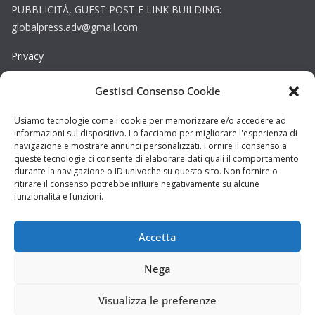
PUBBLICITÀ, GUEST POST E LINK BUILDING:
globalpress.adv@gmail.com
Privacy
Gestisci Consenso Cookie
Cookie
Copyright © La Provincia Rieti. Tutti i diritti riservati.
Usiamo tecnologie come i cookie per memorizzare e/o accedere ad
informazioni sul dispositivo. Lo facciamo per migliorare l'esperienza di
Sito web creato da
DAG STUDIO
navigazione e mostrare annunci personalizzati. Fornire il consenso a
queste tecnologie ci consente di elaborare dati quali il comportamento
durante la navigazione o ID univoche su questo sito. Non fornire o
ritirare il consenso potrebbe influire negativamente su alcune
funzionalità e funzioni.
Accetta
Nega
Visualizza le preferenze