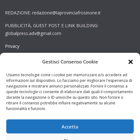
REDAZIONE: redazione@laprovinciafrosinone.it
PUBBLICITÀ, GUEST POST E LINK BUILDING:
globalpress.adv@gmail.com
Privacy
Gestisci Consenso Cookie
Cookie
Copyright © La Provincia Rieti. Tutti i diritti riservati.
Usiamo tecnologie come i cookie per memorizzare e/o accedere ad
informazioni sul dispositivo. Lo facciamo per migliorare l'esperienza di
Sito web creato da
DAG STUDIO
navigazione e mostrare annunci personalizzati. Fornire il consenso a
queste tecnologie ci consente di elaborare dati quali il comportamento
durante la navigazione o ID univoche su questo sito. Non fornire o
ritirare il consenso potrebbe influire negativamente su alcune
funzionalità e funzioni.
Accetta