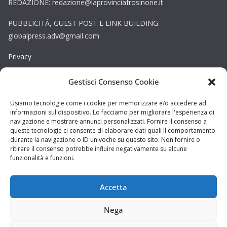
REDAZIONE: redazione@laprovinciafrosinone.it
PUBBLICITÀ, GUEST POST E LINK BUILDING:
globalpress.adv@gmail.com
Privacy
Gestisci Consenso Cookie
Cookie
Copyright © La Provincia Rieti. Tutti i diritti riservati.
Usiamo tecnologie come i cookie per memorizzare e/o accedere ad
informazioni sul dispositivo. Lo facciamo per migliorare l'esperienza di
Sito web creato da
DAG STUDIO
navigazione e mostrare annunci personalizzati. Fornire il consenso a
queste tecnologie ci consente di elaborare dati quali il comportamento
durante la navigazione o ID univoche su questo sito. Non fornire o
ritirare il consenso potrebbe influire negativamente su alcune
funzionalità e funzioni.
Accetta
Nega