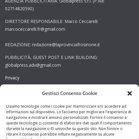
AGENZIA PUBBLICITARIA: Globalpress s.r.l. (P.Iva:
02714820590)
DIRETTORE RESPONSABILE: Marco Ceccarelli
marcoceccarelli.fr@gmail.com
REDAZIONE: redazione@laprovinciafrosinone.it
PUBBLICITÀ, GUEST POST E LINK BUILDING:
globalpress.adv@gmail.com
Privacy
Gestisci Consenso Cookie
Cookie
Copyright © La Provincia Rieti. Tutti i diritti riservati.
Usiamo tecnologie come i cookie per memorizzare e/o accedere ad
informazioni sul dispositivo. Lo facciamo per migliorare l'esperienza di
Sito web creato da
DAG STUDIO
navigazione e mostrare annunci personalizzati. Fornire il consenso a
queste tecnologie ci consente di elaborare dati quali il comportamento
durante la navigazione o ID univoche su questo sito. Non fornire o
ritirare il consenso potrebbe influire negativamente su alcune