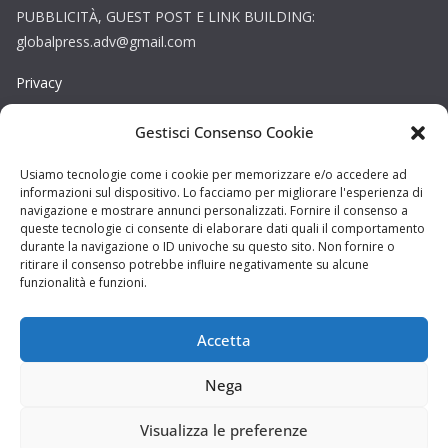
PUBBLICITÀ, GUEST POST E LINK BUILDING:
globalpress.adv@gmail.com
Privacy
Gestisci Consenso Cookie
Cookie
Copyright © La Provincia Rieti. Tutti i diritti riservati.
Usiamo tecnologie come i cookie per memorizzare e/o accedere ad
informazioni sul dispositivo. Lo facciamo per migliorare l'esperienza di
Sito web creato da
DAG STUDIO
navigazione e mostrare annunci personalizzati. Fornire il consenso a
queste tecnologie ci consente di elaborare dati quali il comportamento
durante la navigazione o ID univoche su questo sito. Non fornire o
ritirare il consenso potrebbe influire negativamente su alcune
funzionalità e funzioni.
Accetta
Nega
Visualizza le preferenze