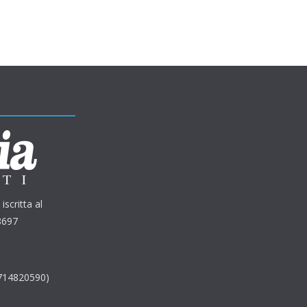
iscritta al
8697
2714820590)