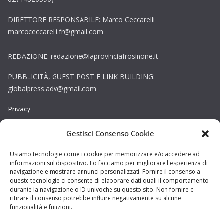
DIRETTORE RESPONSABILE: Marco Ceccarelli
marcoceccarelli.fr@gmail.com
REDAZIONE: redazione@laprovinciafrosinone.it
PUBBLICITÀ, GUEST POST E LINK BUILDING:
globalpress.adv@gmail.com
Privacy
Gestisci Consenso Cookie
Cookie
Copyright © La Provincia Rieti. Tutti i diritti riservati.
Usiamo tecnologie come i cookie per memorizzare e/o accedere ad
informazioni sul dispositivo. Lo facciamo per migliorare l'esperienza di
Sito web creato da
DAG STUDIO
navigazione e mostrare annunci personalizzati. Fornire il consenso a
queste tecnologie ci consente di elaborare dati quali il comportamento
durante la navigazione o ID univoche su questo sito. Non fornire o
ritirare il consenso potrebbe influire negativamente su alcune
funzionalità e funzioni.